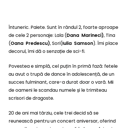
Întuneric. Paiete. Sunt în rândul 2, foarte aproape
de cele 2 personaje: Lala (
Dana Marineci)
, Tina
(
Oana Predescu)
, Sori(
Iulia Samson
). Îmi place
decorul, îmi dă o senzație de sci-fi.
Povestea e simplă, cel puțin în primă fază: fetele
au avut o trupă de dance în adolescență, de un
succes fulminant, care-a durat doar o vară. Mii
de oameni le scandau numele și le trimiteau
scrisori de dragoste.
20 de ani mai târziu, cele trei decid să se
reunească pentru un concert aniversar, oferind