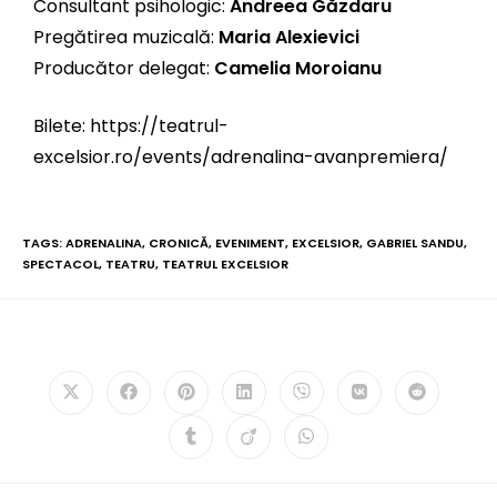
Consultant psihologic:
Andreea Găzdaru
Pregătirea muzicală:
Maria Alexievici
Producător delegat:
Camelia Moroianu
Bilete:
https://teatrul-
excelsior.ro/events/adrenalina-avanpremiera/
TAGS:
ADRENALINA
,
CRONICĂ
,
EVENIMENT
,
EXCELSIOR
,
GABRIEL SANDU
,
SPECTACOL
,
TEATRU
,
TEATRUL EXCELSIOR
PLEASE SHARE THIS