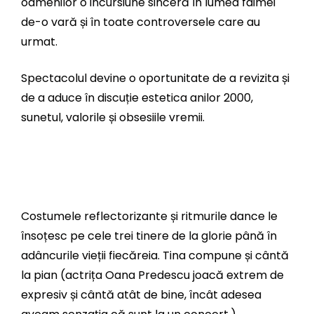
oamenilor o incursiune sinceră în lumea faimei
de-o vară și în toate controversele care au
urmat.
Spectacolul devine o oportunitate de a revizita și
de a aduce în discuție estetica anilor 2000,
sunetul, valorile și obsesiile vremii.
Costumele reflectorizante și ritmurile dance le
însoțesc pe cele trei tinere de la glorie până în
adâncurile vieții fiecăreia. Tina compune și cântă
la pian (actrița Oana Predescu joacă extrem de
expresiv și cântă atât de bine, încât adesea