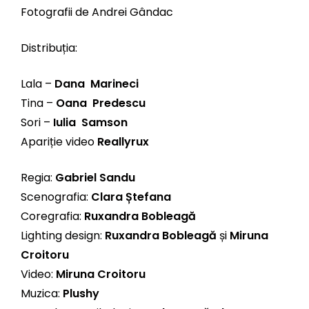
Fotografii de Andrei Gândac
Distribuția:
Lala –
Dana Marineci
Tina –
Oana Predescu
Sori –
Iulia Samson
Apariție video
Reallyrux
Regia:
Gabriel Sandu
Scenografia:
Clara Ștefana
Coregrafia:
Ruxandra Bobleagă
Lighting design:
Ruxandra Bobleagă
și
Miruna
Croitoru
Video:
Miruna Croitoru
Muzica:
Plushy