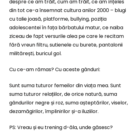
despre ce am trăit, cum am trăit, ce am înțeles
din tot ce-a însemnat cultura anilor 2000 – blugi
cu talie joasă, platforme, bullying, poziția
adolescentei în fața bărbatului matur, ce naiba
ziceau de fapt versurile alea pe care le recitam
fără vreun filtru, sutienele cu burete, pantalonii
militărești, buricul gol.
Cu ce-am rămas? Cu aceste gânduri:
Sunt suma tuturor femeilor din viața mea. Sunt
suma tuturor relațiilor, de orice natură, suma
gândurilor negre și roz, suma așteptărilor, viselor,
dezamăgirilor, împlinirilor și-a iluziilor.
PS: Vreau și eu trening d-ăla, unde găsesc?