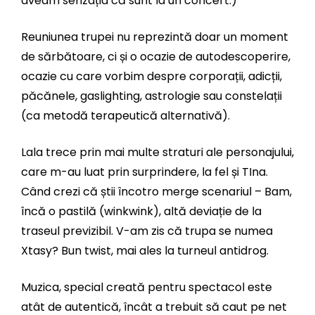
aveam senzația că sunt la un concert.)
Reuniunea trupei nu reprezintă doar un moment
de sărbătoare, ci și o ocazie de autodescoperire,
ocazie cu care vorbim despre corporații, adicții,
păcănele, gaslighting, astrologie sau constelații
(ca metodă terapeutică alternativă).
Lala trece prin mai multe straturi ale personajului,
care m-au luat prin surprindere, la fel și TIna.
Când crezi că știi încotro merge scenariul – Bam,
încă o pastilă (winkwink), altă deviație de la
traseul previzibil. V-am zis că trupa se numea
Xtasy? Bun twist, mai ales la turneul antidrog.
Muzica, special creată pentru spectacol este
atât de autentică, încât a trebuit să caut pe net