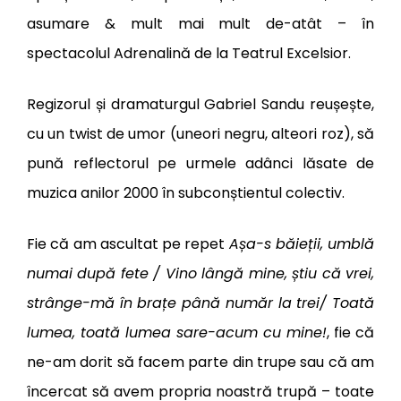
asumare & mult mai mult de-atât – în
spectacolul Adrenalină de la Teatrul Excelsior.
Regizorul și dramaturgul Gabriel Sandu reușește,
cu un twist de umor (uneori negru, alteori roz), să
pună reflectorul pe urmele adânci lăsate de
muzica anilor 2000 în subconștientul colectiv.
Fie că am ascultat pe repet
Așa-s băieții, umblă
numai după fete / Vino lângă mine, știu că vrei,
strânge-mă în brațe până număr la trei/ Toată
lumea, toată lumea sare-acum cu mine!
, fie că
ne-am dorit să facem parte din trupe sau că am
încercat să avem propria noastră trupă – toate