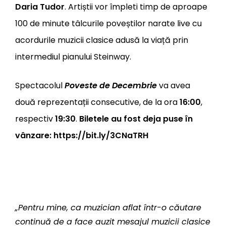
Daria Tudor
. Artiștii vor împleti timp de aproape
100 de minute tâlcurile poveștilor narate live cu
acordurile muzicii clasice adusă la viață prin
intermediul pianului Steinway.
Spectacolul
Poveste de Decembrie
va avea
două reprezentații consecutive, de la ora
16:00
,
respectiv
19:30
.
Biletele au fost deja puse în
vânzare:
https://bit.ly/3CNaTRH
„Pentru mine, ca muzician aflat într-o căutare
continuă de a face auzit mesajul muzicii clasice