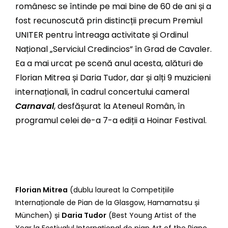
românesc se întinde pe mai bine de 60 de ani și a
fost recunoscută prin distincții precum Premiul
UNITER pentru întreaga activitate și Ordinul
Național „Serviciul Credincios” în Grad de Cavaler.
Ea a mai urcat pe scenă anul acesta, alături de
Florian Mitrea și Daria Tudor, dar și alți 9 muzicieni
internaționali, în cadrul concertului cameral
Carnaval
, desfășurat la Ateneul Român, în
programul celei de-a 7-a ediții a Hoinar Festival.
Florian Mitrea
(dublu laureat la Competițiile
Internaționale de Pian de la Glasgow, Hamamatsu și
München) și
Daria Tudor
(
Best Young Artist of the
Year la Festivalul Internațional de pian Art of the Piano