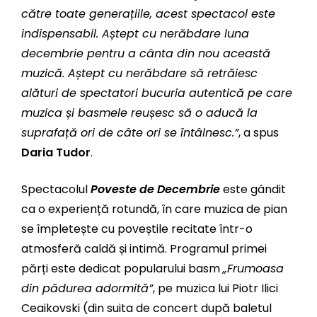
către toate generațiile, acest spectacol este
indispensabil. Aștept cu nerăbdare luna
decembrie pentru a cânta din nou această
muzică. Aștept cu nerăbdare să retrăiesc
alături de spectatori bucuria autentică pe care
muzica și basmele reușesc să o aducă la
suprafață ori de câte ori se întâlnesc.”
, a spus
Daria Tudor
.
Spectacolul
Poveste de Decembrie
este gândit
ca o experiență rotundă, în care muzica de pian
se împletește cu poveștile recitate într-o
atmosferă caldă și intimă. Programul primei
părți este dedicat popularului basm
„Frumoasa
din pădurea adormită”
, pe muzica lui Piotr Ilici
Ceaikovski (din suita de concert după baletul