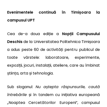
Evenimentele continuă în Timișoara la
campusul UPT
Cea de-a doua ediție a
Nopții Campusului
Deschis
de la Universitatea Politehnica Timișoara
a adus peste 60 de activități pentru publicul de
toate vârstele: laboratoare, experimente,
expoziții, jocuri, instalații, ateliere, care au îmbinat
știința, arta și tehnologia.
Sub sloganul:
Nu aștepta răspunsurile, caută
întrebările
și în tandem cu inițiativa europeană
„
Noaptea Cercetătorilor Europeni”, campusul