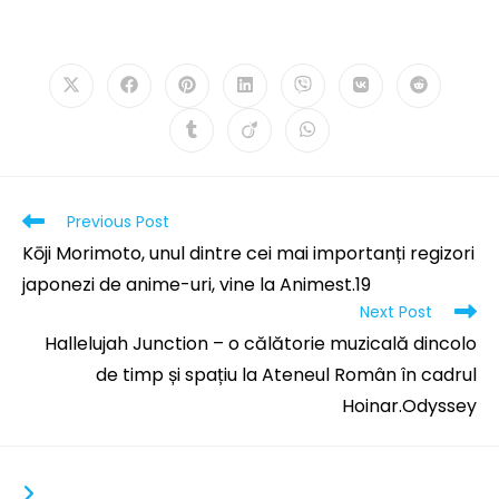
PLEASE SHARE THIS
Previous Post
Kōji Morimoto, unul dintre cei mai importanți regizori
japonezi de anime-uri, vine la Animest.19
Next Post
Hallelujah Junction – o călătorie muzicală dincolo
de timp și spațiu la Ateneul Român în cadrul
Hoinar.Odyssey
YOU MIGHT ALSO LIKE