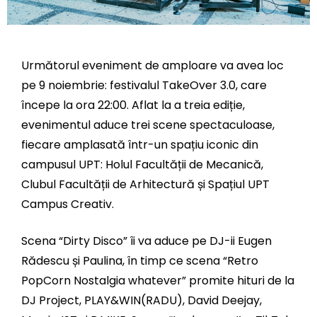
Următorul eveniment de amploare va avea loc
pe 9 noiembrie: festivalul TakeOver 3.0, care
începe la ora 22:00. Aflat la a treia ediție,
evenimentul aduce trei scene spectaculoase,
fiecare amplasată într-un spațiu iconic din
campusul UPT: Holul Facultății de Mecanică,
Clubul Facultății de Arhitectură și Spațiul UPT
Campus Creativ.
Scena “Dirty Disco” îi va aduce pe DJ-ii Eugen
Rădescu și Paulina, în timp ce scena “Retro
PopCorn Nostalgia whatever” promite hituri de la
DJ Project, PLAY&WIN(RADU), David Deejay,