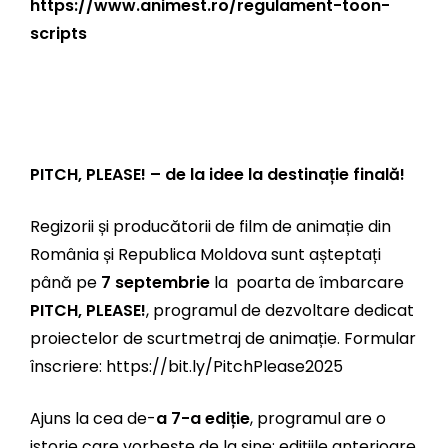
https://www.animest.ro/regulament-toon-
scripts
PITCH, PLEASE! – de la idee la destinație finală!
Regizorii și producătorii de film de animație din
România și Republica Moldova sunt așteptați
până pe
7 septembrie
la poarta de îmbarcare
PITCH, PLEASE!
, programul de dezvoltare dedicat
proiectelor de scurtmetraj de animație. Formular
înscriere:
https://bit.ly/PitchPlease2025
Ajuns la cea de-
a 7-a ediție
, programul are o
istorie care vorbește de la sine: edițiile anterioare