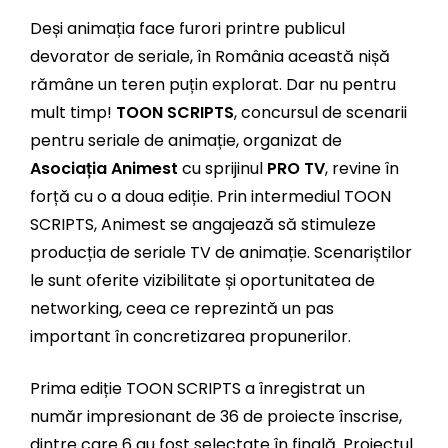
Deși animația face furori printre publicul
devorator de seriale, în România această nișă
rămâne un teren puțin explorat. Dar nu pentru
mult timp!
TOON SCRIPTS
, concursul de scenarii
pentru seriale de animație, organizat de
Asociația Animest
cu sprijinul
PRO TV
, revine în
forță cu o a doua ediție. Prin intermediul
TOON
SCRIPTS, Animest se angajează să stimuleze
producția de seriale TV de animație. Scenariștilor
le sunt oferite vizibilitate și oportunitatea de
networking, ceea ce reprezintă un pas
important în concretizarea propunerilor.
Prima ediție TOON SCRIPTS a înregistrat un
număr impresionant de 36 de proiecte înscrise,
dintre care 6 au fost selectate în finală. Proiectul