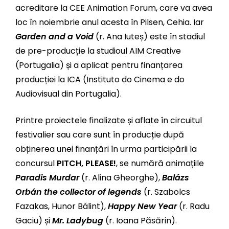
acreditare la CEE Animation Forum, care va avea
loc în noiembrie anul acesta în Pilsen, Cehia. Iar
Garden and a Void
(r. Ana Iuteș) este în stadiul
de pre-producție la studioul AIM Creative
(Portugalia) și a aplicat pentru finanțarea
producției la ICA (Instituto do Cinema e do
Audiovisual din Portugalia).
Printre proiectele finalizate și aflate în circuitul
festivalier sau care sunt în producție după
obținerea unei finanțări în urma participării la
concursul
PITCH, PLEASE!
, se numără animațiile
Paradis Murdar
(r. Alina Gheorghe),
Balázs
Orbán the collector of legends
(r. Szabolcs
Fazakas, Hunor Bálint),
Happy New Year
(r. Radu
Gaciu) și
Mr. Ladybug
(r. Ioana Păsărin).