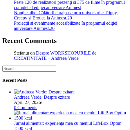
Peste 120 de realizatori prezenți și 375 de filme în programul
complet al ediției aniversare Animest
Nopțile albe: Călătorii curajoase prin universurile Trippy,
Creepy și Erotica la Animest.20
Proiecții și evenimente accesibilizate în programul ediției
aniversare Animest.20
Recent Comments
Stefanut
on
Despre WORKSHOPURILE de
CREATIVITATE – Andreea Verde
Recent Posts
Andreea Verde: Despre ezitare
April 27, 2026
/
0 Comments
Jurnal alimentar: experiența mea cu meniul LifeBox Optim
1500 kcal