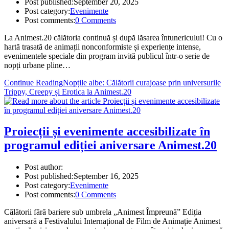
Post published:
September 20, 2025
Post category:
Evenimente
Post comments:
0 Comments
La Animest.20 călătoria continuă și după lăsarea întunericului! Cu o
hartă trasată de animații nonconformiste și experiențe intense,
evenimentele speciale din program invită publicul într-o serie de
nopți urbane pline…
Continue Reading
Nopțile albe: Călătorii curajoase prin universurile
Trippy, Creepy și Erotica la Animest.20
Proiecții și evenimente accesibilizate în
programul ediției aniversare Animest.20
Post author:
Post published:
September 16, 2025
Post category:
Evenimente
Post comments:
0 Comments
Călătorii fără bariere sub umbrela „Animest Împreună” Ediția
aniversară a Festivalului Internațional de Film de Animație Animest