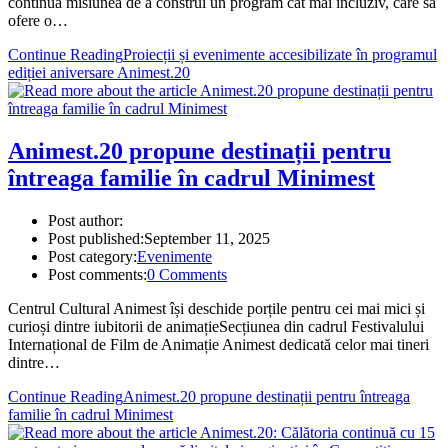
continuă misiunea de a construi un program cât mai incluziv, care să
ofere o…
Continue Reading
Proiecții și evenimente accesibilizate în programul
ediției aniversare Animest.20
Animest.20 propune destinații pentru
întreaga familie în cadrul Minimest
Post author:
Post published:
September 11, 2025
Post category:
Evenimente
Post comments:
0 Comments
Centrul Cultural Animest își deschide porțile pentru cei mai mici și
curioși dintre iubitorii de animațieSecțiunea din cadrul Festivalului
Internațional de Film de Animație Animest dedicată celor mai tineri
dintre…
Continue Reading
Animest.20 propune destinații pentru întreaga
familie în cadrul Minimest