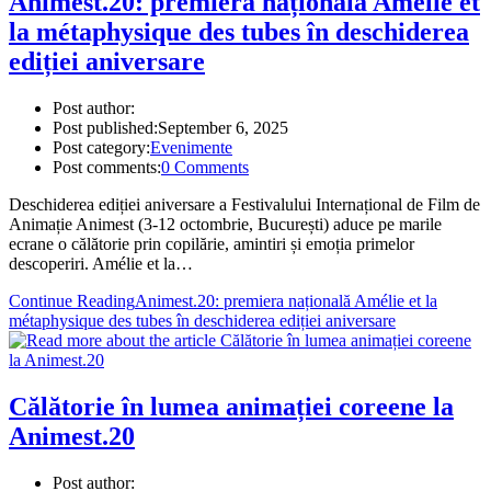
Animest.20: premiera națională Amélie et
la métaphysique des tubes în deschiderea
ediției aniversare
Post author:
Post published:
September 6, 2025
Post category:
Evenimente
Post comments:
0 Comments
Deschiderea ediției aniversare a Festivalului Internațional de Film de
Animație Animest (3-12 octombrie, București) aduce pe marile
ecrane o călătorie prin copilărie, amintiri și emoția primelor
descoperiri. Amélie et la…
Continue Reading
Animest.20: premiera națională Amélie et la
métaphysique des tubes în deschiderea ediției aniversare
Călătorie în lumea animației coreene la
Animest.20
Post author: