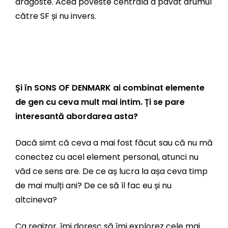
dragoste. Acea poveste centrală a pavat drumul
către SF și nu invers.
Și în SONS OF DENMARK ai combinat elemente
de gen cu ceva mult mai intim. Ți se pare
interesantă abordarea asta?
Dacă simt că ceva a mai fost făcut sau că nu mă
conectez cu acel element personal, atunci nu
văd ce sens are. De ce aș lucra la așa ceva timp
de mai mulți ani? De ce să îl fac eu și nu
altcineva?
Ca regizor, îmi doresc să îmi explorez cele mai