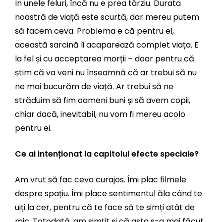
În unele feluri, încă nu e prea târziu. Durata
noastră de viață este scurtă, dar mereu putem
să facem ceva. Problema e că pentru el,
această sarcină îi acaparează complet viața. E
la fel și cu acceptarea morții – doar pentru că
știm că va veni nu înseamnă că ar trebui să nu
ne mai bucurăm de viață. Ar trebui să ne
străduim să fim oameni buni și să avem copii,
chiar dacă, inevitabil, nu vom fi mereu acolo
pentru ei.
Ce ai intenționat la capitolul efecte speciale?
Am vrut să fac ceva curajos. Îmi plac filmele
despre spațiu. Îmi place sentimentul ăla când te
uiți la cer, pentru că te face să te simți atât de
mic. Totodată, am simțit și că asta s-a mai făcut