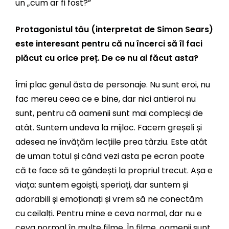
un „cum ar fi fost?”
Protagonistul tău (interpretat de Simon Sears)
este interesant pentru că nu încerci să îl faci
plăcut cu orice preț. De ce nu ai făcut asta?
Îmi plac genul ăsta de personaje. Nu sunt eroi, nu
fac mereu ceea ce e bine, dar nici antieroi nu
sunt, pentru că oamenii sunt mai complecși de
atât. Suntem undeva la mijloc. Facem greșeli și
adesea ne învățăm lecțiile prea târziu. Este atât
de uman totul și când vezi asta pe ecran poate
că te face să te gândești la propriul trecut. Așa e
viața: suntem egoiști, speriați, dar suntem și
adorabili și emoționați și vrem să ne conectăm
cu ceilalți. Pentru mine e ceva normal, dar nu e
ceva normal în multe filme. În filme, oamenii sunt