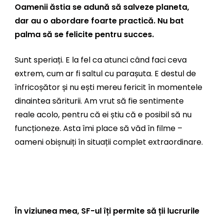
Oamenii ăstia se adună să salveze planeta,
dar au o abordare foarte practică. Nu bat
palma să se felicite pentru succes.
Sunt speriați. E la fel ca atunci când faci ceva
extrem, cum ar fi saltul cu parașuta. E destul de
înfricoșător și nu ești mereu fericit în momentele
dinaintea săriturii. Am vrut să fie sentimente
reale acolo, pentru că ei știu că e posibil să nu
funcționeze. Asta îmi place să văd în filme –
oameni obișnuiți în situații complet extraordinare.
În viziunea mea, SF-ul îți permite să ții lucrurile