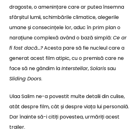
dragoste, o amenințare care ar putea însemna
sfârșitul lumii, schimbările climatice, alegerile
umane și consecințele lor, aduc în prim plan o
narațiune complexă având o bază simplă:
Ce ar
fi fost dacă…?
Acesta pare să fie nucleul care a
generat acest film atipic, cu o premisă care ne
face să ne gândim la
Interstellar
,
Solaris
sau
Sliding Doors
.
Ulaa Salim ne-a povestit multe detalii din culise,
atât despre film, cât și despre viața lui personală.
Dar înainte să-i citiți povestea, urmăriți acest
trailer.