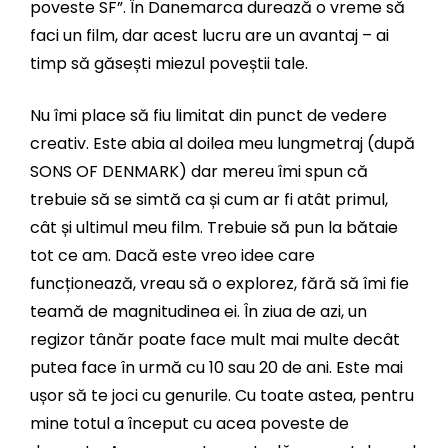
poveste SF”. În Danemarca durează o vreme să
faci un film, dar acest lucru are un avantaj – ai
timp să găsești miezul poveștii tale.
Nu îmi place să fiu limitat din punct de vedere
creativ. Este abia al doilea meu lungmetraj (după
SONS OF DENMARK) dar mereu îmi spun că
trebuie să se simtă ca și cum ar fi atât primul,
cât și ultimul meu film. Trebuie să pun la bătaie
tot ce am. Dacă este vreo idee care
funcționează, vreau să o explorez, fără să îmi fie
teamă de magnitudinea ei. În ziua de azi, un
regizor tânăr poate face mult mai multe decât
putea face în urmă cu 10 sau 20 de ani. Este mai
ușor să te joci cu genurile. Cu toate astea, pentru
mine totul a început cu acea poveste de