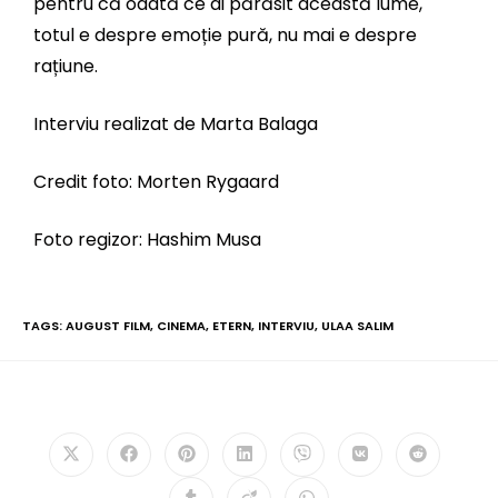
pentru că odată ce ai părăsit această lume,
totul e despre emoție pură, nu mai e despre
rațiune.
Interviu realizat de Marta Balaga
Credit foto: Morten Rygaard
Foto regizor: Hashim Musa
TAGS:
AUGUST FILM
,
CINEMA
,
ETERN
,
INTERVIU
,
ULAA SALIM
PLEASE SHARE THIS