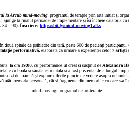
icul la Arcub
mind-moving
, programul de terapie prin artă inițiat și org
, ajunge la finalul perioadei de implementare și își încheie călătoria cu
. 84 – 90).
Înscriere:
https://bit.ly/mind-movingTalks
în două spitale de psihiatrie din țară, peste 600 de pacienți participanți,
stalație performativă,
elaborată ca urmare a experienței celor
7 artiști
ebuta, la ora
19:00
, cu performance-ul creat și susținut de
Alexandra Bă
elație cu boala și sănătatea mintală și a fost prezentat de-a lungul timpulu
r-o zi de toamnă și expune diferite puncte de vedere asupra nebuniei, a 
ează atât memoria personală, cât și fragmente din memoriile cu care s-a înt