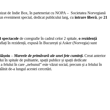
anizat de Indie Box, în parteneriat cu
NOPA – Societatea Norvegiană
 un eveniment special, dedicat publicului larg, cu
intrare liberă
, pe
21
4 spectacole
de coregrafie în cadrul celor 2 spitale,
o rezidență
aflați în rezidență, expusă în București și
Asker (Norvegia) sunt
lășoiu
–
Mareele de primăvară ale unei fete cuminți.
Creat anterior
i în spitale de psihiatrie, spații publice și spații dedicate
felului în care „nebunul” este văzut social, precum și a felului în
âlnit de-a lungul acestei cercetări.