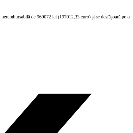
e nerambursabilă de 969072 lei (
197012,33 euro) ș
i se desfășoară pe o