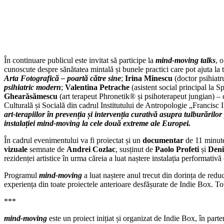
În continuare publicul este invitat să participe la
mind-moving talks
, 
cunoscute despre sănătatea mintală și bunele practici care pot ajuta la 
Arta Fotografică – poartă către sine
;
Irina Minescu
(doctor psihiat
psihiatric modern
;
Valentina Petrache
(asistent social principal la 
Ghearăsămescu
(art terapeut Phronetik®️ și psihoterapeut jungian) – 
Culturală și Socială din cadrul Institutului de Antropologie „Francis
art-terapiilor în prevenția și intervenția curativă asupra tulburărilor
instalației mind-moving la cele două extreme ale Europei.
În cadrul evenimentului va fi proiectat și un
documentar
de 11 minut
vizuale
semnate de
Andrei Cozlac
, susținut de
Paolo Profeti
și
Deni
rezidenței artistice în urma căreia a luat naștere instalația performati
Programul
mind-moving
a luat naștere anul trecut din dorința de reduc
experiența din toate proiectele anterioare desfășurate de Indie Box. To
***
mind-moving
este un proiect inițiat și organizat de Indie Box, în parte