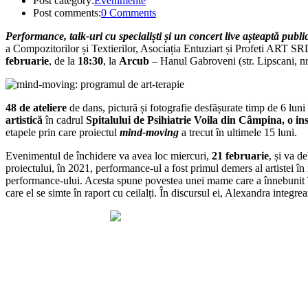
Post category:
Evenimente
Post comments:
0 Comments
Performance, talk-uri cu specialiști și un concert live așteaptă publ
a Compozitorilor și Textierilor, Asociația Entuziart și Profeti ART SRL
februarie
, de la
18:30
, la
Arcub
– Hanul Gabroveni (str. Lipscani, nr
48 de ateliere
de dans, pictură și fotografie desfășurate timp de 6 luni 
artistică
în cadrul
Spitalului de Psihiatrie Voila din Câmpina, o in
etapele prin care proiectul
mind-moving
a trecut în ultimele 15 luni.
Evenimentul de închidere va avea loc miercuri,
21 februarie
, și va d
proiectului, în 2021, performance-ul a fost primul demers al artistei în r
performance-ului. Acesta spune povestea unei mame care a înnebunit înt
care el se simte în raport cu ceilalți. În discursul ei, Alexandra integr