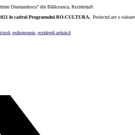
Eftimie Diamandescu” din Bălăceanca, Rezidența9.
014-2021 în cadrul Programului RO-CULTURA.
Proiectul are o valoar
ictură
,
psihoterapie
,
rezidență artistică