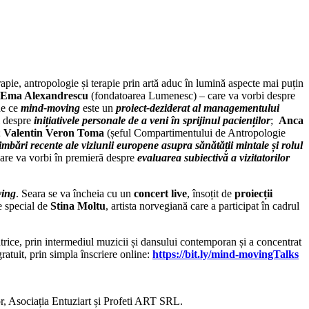
erapie, antropologie și terapie prin artă aduc în lumină aspecte mai puțin
Ema Alexandrescu
(fondatoarea Lumenesc) – care va vorbi despre
de ce
mind-moving
este un
proiect-deziderat al managementului
i despre
inițiativele personale de a veni în sprijinul pacienților
;
Anca
;
Valentin Veron Toma
(șeful Compartimentului de Antropologie
imbări recente ale viziunii europene asupra sănătății mintale și rolul
care va vorbi în premieră despre
evaluarea subiectivă a vizitatorilor
ing
. Seara se va încheia cu un
concert live
, însoțit de
proiecții
te special de
Stina Moltu
, artista norvegiană care a participat în cadrul
iatrice, prin intermediul muzicii și dansului contemporan și a concentrat
ratuit, prin simpla înscriere online:
https://bit.ly/mind-movingTalks
, Asociația Entuziart și Profeti ART SRL.