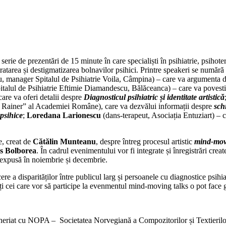
o serie de prezentări de 15 minute în care specialiști în psihiatrie, psihot
tratarea și destigmatizarea bolnavilor psihici. Printre speakeri se numără
ru, manager Spitalul de Psihiatrie Voila, Câmpina) – care va argumenta 
Spitalul de Psihiatrie Eftimie Diamandescu, Bălăceanca) – care va povest
care va oferi detalii despre
Diagnosticul psihiatric și identitate artistică
c I Rainer” al Academiei Române), care va dezvălui informații despre
sch
 psihice
;
Loredana Larionescu
(dans-terapeut, Asociația Entuziart) – 
e, creat de
Cătălin Munteanu
, despre întreg procesul artistic
mind-mov
s Bolborea
. În cadrul evenimentului vor fi integrate și înregistrări crea
vă expusă în noiembrie și decembrie.
ere a disparităților între publicul larg și persoanele cu diagnostice psih
ți cei care vor să participe la evenmentul mind-moving talks o pot face g
neriat cu
NOPA – Societatea Norvegiană a Compozitorilor și Textierilor