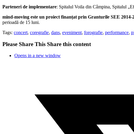
Parteneri de implementare
:
Spitalul Voila din Câmpina, Spitalul „
mind-moving este un proiect finanțat prin Granturile SEE 2
perioadă de 15 luni.
Tags:
concert
,
coregrafie
,
dans
,
eveniment
,
forografie
,
performance
,
p
Please Share This
Share this content
Opens in a new window