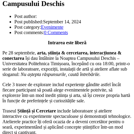
Campusului Deschis
Post author:
Post published:
September 14, 2024
Post category:
Evenimente
Post comments:
0 Comments
Intrarea este liberă
Pe 28 septembrie,
arta, știința & cercetarea, interacțiunea &
conectarea
își dau întâlnire la Noaptea Campusului Deschis –
Universitatea Politehnica Timișoara, începând cu ora 18:00, printr-o
serie de laboratoare, expoziții, instalații de artă și ateliere aflate sub
sloganul:
Nu aștepta răspunsurile, caută întrebările.
Cele 3 trasee de explorare includ experiențe gândite astfel încât
fiecare participant să poată alege evenimentele potrivite, să
exploreze într-un mod inedit știința și arta, să își creeze propria hartă
în funcție de preferințele și curiozitățile sale.
Traseul
Știință și Cercetare
include laboratoare și ateliere
interactive cu experimente spectaculoase și demonstrații tehnologice.
Atelierele practice îți oferă ocazia de a deveni cercetător pentru o
seară, experimentând și aplicând concepte științifice într-un mod
direct și captivant.