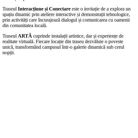
Traseul
Interacțiune și Conectare
este o invitație de a explora un
spațiu dinamic prin ateliere interactive și demonstrații tehnologice,
prin activități care încurajează dialogul și comunicarea cu oamenii
din comunitatea locală.
Traseul
ARTĂ
cuprinde instalații artistice, dar și experiențe de
realitate virtuală. Fiecare locație din traseu dezvăluie o poveste
unică, transformând campusul într-o galerie dinamică sub cerul
nopții.