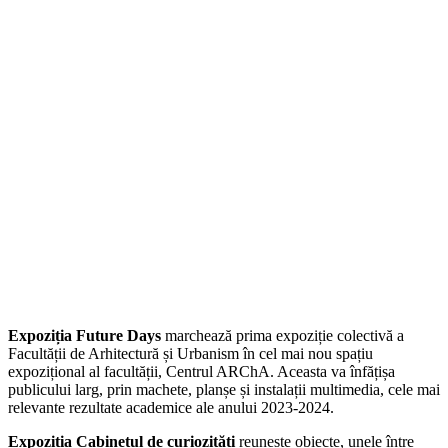
Expoziția Future Days
marchează prima expoziție colectivă a
Facultății de Arhitectură și Urbanism în cel mai nou spațiu
expozițional al facultății, Centrul ARChA. Aceasta va înfățișa
publicului larg, prin machete, planșe și instalații multimedia, cele mai
relevante rezultate academice ale anului 2023-2024.
Expoziția Cabinetul de curiozități
reunește obiecte, unele între