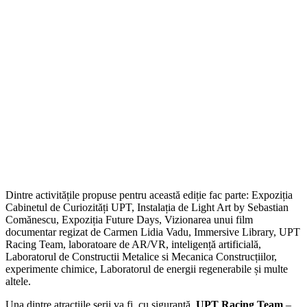
Dintre activitățile propuse pentru această ediție fac parte: Expoziția
Cabinetul de Curiozități UPT, Instalația de Light Art by Sebastian
Comănescu, Expoziția Future Days, Vizionarea unui film
documentar regizat de Carmen Lidia Vadu, Immersive Library, UPT
Racing Team, laboratoare de AR/VR, inteligență artificială,
Laboratorul de Constructii Metalice si Mecanica Construcțiilor,
experimente chimice, Laboratorul de energii regenerabile și multe
altele.
Una dintre atracțiile serii va fi, cu siguranță,
UPT Racing Team
–