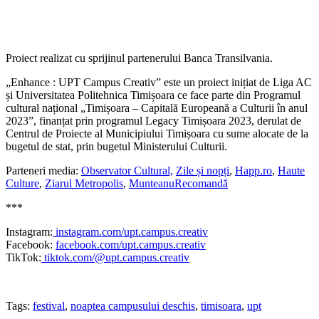
Proiect realizat cu sprijinul partenerului Banca Transilvania.
„Enhance : UPT Campus Creativ” este un proiect inițiat de Liga AC
și Universitatea Politehnica Timișoara ce face parte din Programul
cultural național „Timișoara – Capitală Europeană a Culturii în anul
2023”, finanțat prin programul Legacy Timișoara 2023, derulat de
Centrul de Proiecte al Municipiului Timișoara cu sume alocate de la
bugetul de stat, prin bugetul Ministerului Culturii.
Parteneri media:
Observator Cultural,
Zile și nopți
,
Happ.ro
,
Haute
Culture
,
Ziarul Metropolis
,
MunteanuRecomandă
***
Instagram:
instagram.com/upt.campus.creativ
Facebook:
facebook.com/upt.campus.creativ
TikTok:
tiktok.com/@upt.campus.creativ
Tags:
festival
,
noaptea campusului deschis
,
timisoara
,
upt