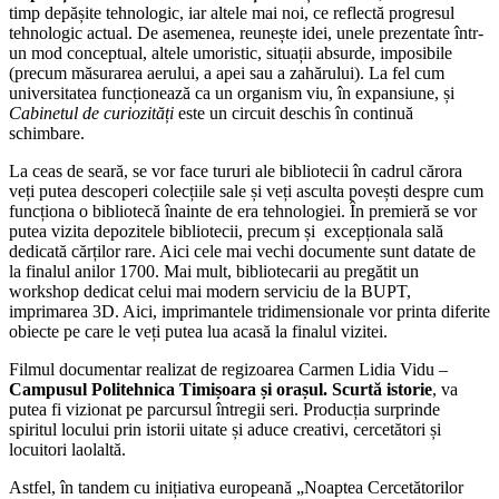
timp depășite tehnologic, iar altele mai noi, ce reflectă progresul
tehnologic actual. De asemenea, reunește idei, unele prezentate într-
un mod conceptual, altele umoristic, situații absurde, imposibile
(precum măsurarea aerului, a apei sau a zahărului). La fel cum
universitatea funcționează ca un organism viu, în expansiune, și
Cabinetul de curiozități
este un circuit deschis în continuă
schimbare.
La ceas de seară, se vor face tururi ale bibliotecii în cadrul cărora
veți putea descoperi colecțiile sale și veți asculta povești despre cum
funcționa o bibliotecă înainte de era tehnologiei. În premieră se vor
putea vizita depozitele bibliotecii, precum și excepționala sală
dedicată cărților rare. Aici cele mai vechi documente sunt datate de
la finalul anilor 1700. Mai mult, bibliotecarii au pregătit un
workshop dedicat celui mai modern serviciu de la BUPT,
imprimarea 3D. Aici, imprimantele tridimensionale vor printa diferite
obiecte pe care le veți putea lua acasă la finalul vizitei.
Filmul documentar realizat de regizoarea Carmen Lidia Vidu –
Campusul Politehnica Timișoara și orașul. Scurtă istorie
, va
putea fi vizionat pe parcursul întregii seri. Producția surprinde
spiritul locului prin istorii uitate și aduce creativi, cercetători și
locuitori laolaltă.
Astfel, în tandem cu inițiativa europeană
„
Noaptea Cercetătorilor