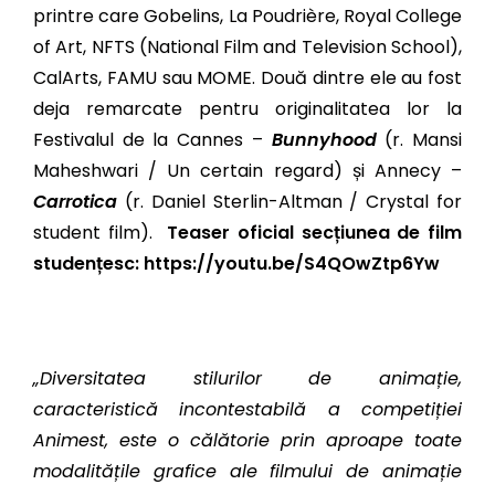
printre care Gobelins, La Poudri
è
re, Royal College
of Art, NFTS (National Film and Television School),
CalArts, FAMU sau MOME. Două dintre ele au fost
deja remarcate pentru originalitatea lor la
Festivalul de la Cannes –
Bunnyhood
(r. Mansi
Maheshwari / Un certain regard) și Annecy –
Carrotica
(r. Daniel Sterlin-Altman / Crystal for
student film).
Teaser oficial secțiunea de film
studențesc:
https://youtu.be/S4QOwZtp6Yw
„Diversitatea stilurilor de animație,
caracteristică incontestabilă a competiției
Animest, este o călătorie prin aproape toate
modalitățile grafice ale filmului de animație