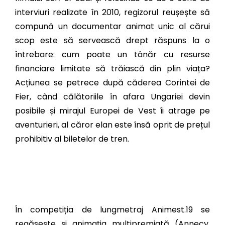
interviuri realizate în 2010, regizorul reușește să
compună un documentar animat unic al cărui
scop este să servească drept răspuns la o
întrebare: cum poate un tânăr cu resurse
financiare limitate să trăiască din plin viața?
Acțiunea se petrece după căderea Corintei de
Fier, când călătoriile în afara Ungariei devin
posibile și mirajul Europei de Vest îi atrage pe
aventurieri, al căror elan este însă oprit de prețul
prohibitiv al biletelor de tren.
În competiția de lungmetraj Animest.19 se
regăsește și animația multipremiată (Annecy,