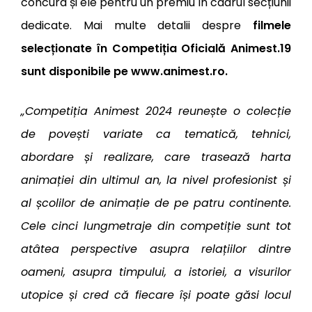
concura și ele pentru un premiu în cadrul secțiunii
dedicate. Mai multe detalii despre
filmele
selecționate în Competiția Oficială Animest.19
sunt disponibile pe
www.animest.ro
.
„Competiția Animest 2024 reunește o colecție
de povești variate ca tematică, tehnici,
abordare și realizare, care trasează harta
animației din ultimul an, la nivel profesionist și
al școlilor de animație de pe patru continente.
Cele cinci lungmetraje din competiție sunt tot
atâtea perspective asupra relațiilor dintre
oameni, asupra timpului, a istoriei, a visurilor
utopice și cred că fiecare își poate găsi locul