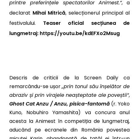
printre preferințele spectatorilor Animest.”
, a
declarat
Mihai Mitrică
, selecționerul principal al
festivalului.
Teaser oficial secțiunea de
lungmetraj:
https://youtu.be/kdEFXo2Msug
Descris de criticii de la Screen Daily ca
remarcându-se ușor
„prin tonul său înșelător de
abraziv și prin virajele neașteptate ale poveștii”
,
Ghost Cat Anzu / Anzu, pisica-fantomă
(r. Yoko
Kuno, Nobuhiro Yamashita) va concura anul
acesta la Animest în competiția de lungmetraj,
aducând pe ecranele din România povestea
micuței Karin, abandonată de tatăl ei într-un