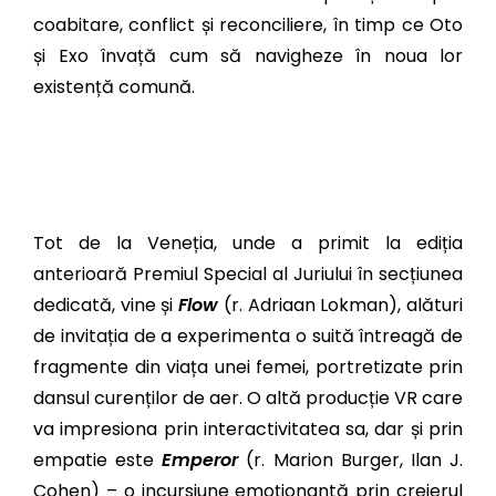
coabitare, conflict și reconciliere, în timp ce Oto
și Exo învață cum să navigheze în noua lor
existență comună.
Tot de la Veneția, unde a primit la ediția
anterioară Premiul Special al Juriului în secțiunea
dedicată, vine și
Flow
(r. Adriaan Lokman), alături
de invitația de a experimenta o suită întreagă de
fragmente din viața unei femei, portretizate prin
dansul curenților de aer. O altă producție VR care
va impresiona prin interactivitatea sa, dar și prin
empatie este
Emperor
(r. Marion Burger, Ilan J.
Cohen) – o incursiune emoționantă prin creierul