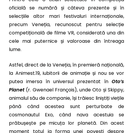
oficială se numără și câteva prezente și în
selecțiile altor mari festivaluri internaționale,
precum Veneția, recunoscut pentru selecție
competițională de filme VR, considerată una din
cele mai puternice și valoroase din întreaga
lume.
Astfel, direct de la Veneția, în premieră națională,
la Animest.19, iubitorii de animație și nou se vor
putea imersa în universul prezentat în
Oto’s
Planet
(r. Gwenael François), unde Oto și Skippy,
animalul său de companie, își trăiesc liniștiți viețile
până când acestea sunt perturbate de
cosmonautul Exo, când nava acestuia se
prăbușește pe micuța lor planetă. Din acest
moment totul ia forma unei povești despre