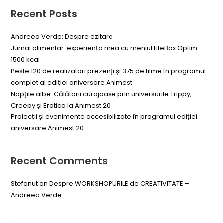
Recent Posts
Andreea Verde: Despre ezitare
Jurnal alimentar: experiența mea cu meniul LifeBox Optim
1500 kcal
Peste 120 de realizatori prezenți și 375 de filme în programul
complet al ediției aniversare Animest
Nopțile albe: Călătorii curajoase prin universurile Trippy,
Creepy și Erotica la Animest.20
Proiecții și evenimente accesibilizate în programul ediției
aniversare Animest.20
Recent Comments
Stefanut
on
Despre WORKSHOPURILE de CREATIVITATE –
Andreea Verde