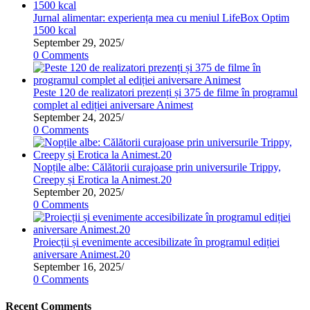
Jurnal alimentar: experiența mea cu meniul LifeBox Optim
1500 kcal
September 29, 2025
/
0 Comments
Peste 120 de realizatori prezenți și 375 de filme în programul
complet al ediției aniversare Animest
September 24, 2025
/
0 Comments
Nopțile albe: Călătorii curajoase prin universurile Trippy,
Creepy și Erotica la Animest.20
September 20, 2025
/
0 Comments
Proiecții și evenimente accesibilizate în programul ediției
aniversare Animest.20
September 16, 2025
/
0 Comments
Recent Comments