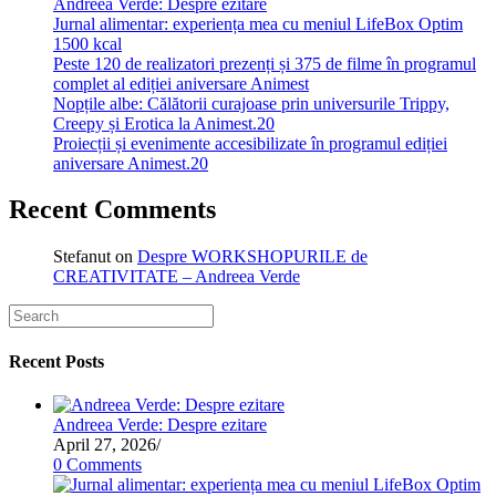
Andreea Verde: Despre ezitare
Jurnal alimentar: experiența mea cu meniul LifeBox Optim
1500 kcal
Peste 120 de realizatori prezenți și 375 de filme în programul
complet al ediției aniversare Animest
Nopțile albe: Călătorii curajoase prin universurile Trippy,
Creepy și Erotica la Animest.20
Proiecții și evenimente accesibilizate în programul ediției
aniversare Animest.20
Recent Comments
Stefanut
on
Despre WORKSHOPURILE de
CREATIVITATE – Andreea Verde
Recent Posts
Andreea Verde: Despre ezitare
April 27, 2026
/
0 Comments