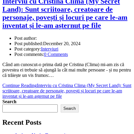
Interviu cu Cristina Clima (My Secret
Land): Sunt scriitoare, creatoare de
personaje, povești și locuri pe care le-am
inventat și le-am așternut pe file
Post author:
Post published:
December 20, 2024
Post category:
Interviuri
Post comments:
0 Comments
Când am cunoscut-o prima dată pe Cristina (Clima) mi-am zis că
povestea ei trebuie să ajungă la cât mai multe persoane - și nu pentru
că trăiește un vis frumos:…
Continue Reading
Interviu cu Cristina Clima (My Secret Land): Sunt
scriitoare, creatoare de personaje, povești și locuri pe care le-am
inventat și le-am așternut pe file
Search
Search
Recent Posts