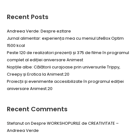
Recent Posts
Andreea Verde: Despre ezitare
Jurnal alimentar: experiența mea cu meniul LifeBox Optim
1500 kcal
Peste 120 de realizatori prezenți și 375 de filme în programul
complet al ediției aniversare Animest
Nopțile albe: Călătorii curajoase prin universurile Trippy,
Creepy și Erotica la Animest.20
Proiecții și evenimente accesibilizate în programul ediției
aniversare Animest.20
Recent Comments
Stefanut
on
Despre WORKSHOPURILE de CREATIVITATE –
Andreea Verde