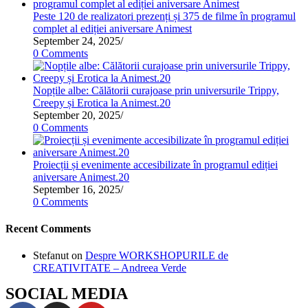
Peste 120 de realizatori prezenți și 375 de filme în programul
complet al ediției aniversare Animest
September 24, 2025
/
0 Comments
Nopțile albe: Călătorii curajoase prin universurile Trippy,
Creepy și Erotica la Animest.20
September 20, 2025
/
0 Comments
Proiecții și evenimente accesibilizate în programul ediției
aniversare Animest.20
September 16, 2025
/
0 Comments
Recent Comments
Stefanut
on
Despre WORKSHOPURILE de
CREATIVITATE – Andreea Verde
SOCIAL MEDIA