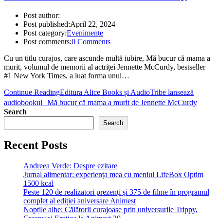
Post author:
Post published:
April 22, 2024
Post category:
Evenimente
Post comments:
0 Comments
Cu un titlu curajos, care ascunde multă iubire, Mă bucur că mama a
murit, volumul de memorii al actriței Jennette McCurdy, bestseller
#1 New York Times, a luat forma unui…
Continue Reading
Editura Alice Books și AudioTribe lansează
audiobookul Mă bucur că mama a murit de Jennette McCurdy
Search
Search
Recent Posts
Andreea Verde: Despre ezitare
Jurnal alimentar: experiența mea cu meniul LifeBox Optim
1500 kcal
Peste 120 de realizatori prezenți și 375 de filme în programul
complet al ediției aniversare Animest
Nopțile albe: Călătorii curajoase prin universurile Trippy,