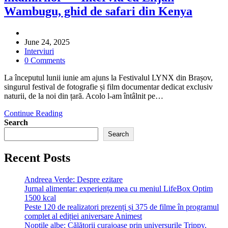
Wambugu, ghid de safari din Kenya
June 24, 2025
Interviuri
0 Comments
La începutul lunii iunie am ajuns la Festivalul LYNX din Brașov,
singurul festival de fotografie și film documentar dedicat exclusiv
naturii, de la noi din țară. Acolo l-am întâlnit pe…
Continue Reading
Search
Search
Recent Posts
Andreea Verde: Despre ezitare
Jurnal alimentar: experiența mea cu meniul LifeBox Optim
1500 kcal
Peste 120 de realizatori prezenți și 375 de filme în programul
complet al ediției aniversare Animest
Nopțile albe: Călătorii curajoase prin universurile Trippy,