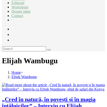
Editorial
Workshops
Despre mine
Contact
Elijah Wambugu
Home
>
Elijah Wambugu
„Cred în natură, în povești și în magia
întâlnirilor” – Interviu cu Elijah