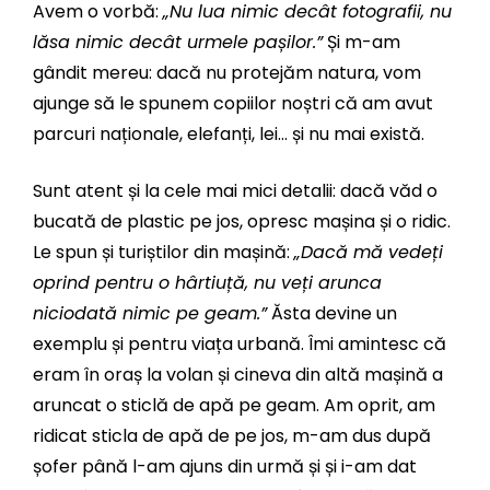
Avem o vorbă:
„Nu lua nimic decât fotografii, nu
lăsa nimic decât urmele pașilor.”
Și m-am
gândit mereu: dacă nu protejăm natura, vom
ajunge să le spunem copiilor noștri că am avut
parcuri naționale, elefanți, lei… și nu mai există.
Sunt atent și la cele mai mici detalii: dacă văd o
bucată de plastic pe jos, opresc mașina și o ridic.
Le spun și turiștilor din mașină:
„Dacă mă vedeți
oprind pentru o hârtiuță, nu veți arunca
niciodată nimic pe geam.”
Ăsta devine un
exemplu și pentru viața urbană. Îmi amintesc că
eram în oraș la volan și cineva din altă mașină a
aruncat o sticlă de apă pe geam. Am oprit, am
ridicat sticla de apă de pe jos, m-am dus după
șofer până l-am ajuns din urmă și și i-am dat