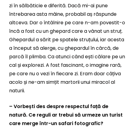
zi în sălbăticie e diferită. Dacă mi-ai pune
întrebarea asta mâine, probabil aș răspunde
altceva. Dar o întâlnire pe care n-am povestit-o
încă a fost cu un ghepard care a vânat un struț.
Ghepardul a sărit pe spatele struțului, iar acesta
a început să alerge, cu ghepardul în cârcă, de
parcă îl plimba. Ca atunci când ești călare pe un
cal și explorezi. A fost fascinant, o imagine rară,
pe care nu o vezi în fiecare zi. Eram doar câțiva
acolo și ne-am simțit martorii unui miracol al
naturii.
– Vorbești des despre respectul față de
natură. Ce reguli ar trebui să urmeze un turist
care merge într-un safari fotografic?