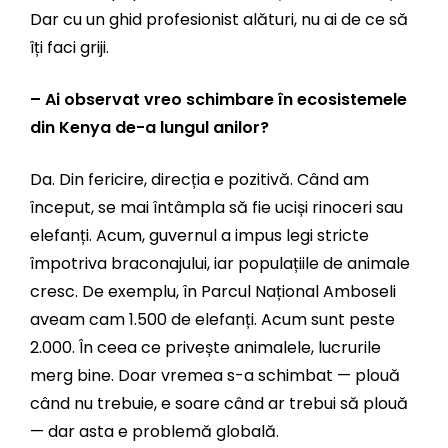
Dar cu un ghid profesionist alături, nu ai de ce să
îți faci griji.
– Ai observat vreo schimbare în ecosistemele
din Kenya de-a lungul anilor?
Da. Din fericire, direcția e pozitivă. Când am
început, se mai întâmpla să fie uciși rinoceri sau
elefanți. Acum, guvernul a impus legi stricte
împotriva braconajului, iar populațiile de animale
cresc. De exemplu, în Parcul Național Amboseli
aveam cam 1.500 de elefanți. Acum sunt peste
2.000. În ceea ce privește animalele, lucrurile
merg bine. Doar vremea s-a schimbat — plouă
când nu trebuie, e soare când ar trebui să plouă
— dar asta e problemă globală.