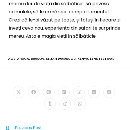
mereu dor de viața din sălbăticie: să privesc
animalele, să le urmăresc comportamentul.
Crezi că le-ai văzut pe toate, și totuși în fiecare zi
înveți ceva nou, experiența din safari te surprinde
mereu. Asta e magia vieții în sălbăticie.
TAGS:
AFRICA
,
BRASOV
,
ELIJAH WAMBUGU
,
KENYA
,
LYNX FESTIVAL
PLEASE SHARE THIS
Previous Post