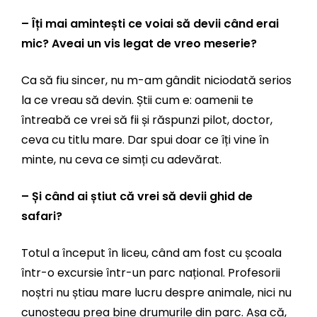
– Îți mai amintești ce voiai să devii când erai
mic? Aveai un vis legat de vreo meserie?
Ca să fiu sincer, nu m-am gândit niciodată serios
la ce vreau să devin. Știi cum e: oamenii te
întreabă ce vrei să fii și răspunzi pilot, doctor,
ceva cu titlu mare. Dar spui doar ce îți vine în
minte, nu ceva ce simți cu adevărat.
– Și când ai știut că vrei să devii ghid de
safari?
Totul a început în liceu, când am fost cu școala
într-o excursie într-un parc național. Profesorii
noștri nu știau mare lucru despre animale, nici nu
cunoșteau prea bine drumurile din parc. Așa că,