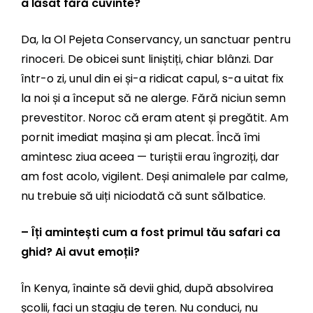
a lăsat fără cuvinte?
Da, la Ol Pejeta Conservancy, un sanctuar pentru
rinoceri. De obicei sunt liniștiți, chiar blânzi. Dar
într-o zi, unul din ei și-a ridicat capul, s-a uitat fix
la noi și a început să ne alerge. Fără niciun semn
prevestitor. Noroc că eram atent și pregătit. Am
pornit imediat mașina și am plecat. Încă îmi
amintesc ziua aceea — turiștii erau îngroziți, dar
am fost acolo, vigilent. Deși animalele par calme,
nu trebuie să uiți niciodată că sunt sălbatice.
– Îți amintești cum a fost primul tău safari ca
ghid? Ai avut emoții?
În Kenya, înainte să devii ghid, după absolvirea
școlii, faci un stagiu de teren. Nu conduci, nu