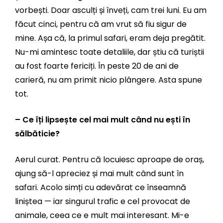
vorbești. Doar asculți și înveți, cam trei luni. Eu am
făcut cinci, pentru că am vrut să fiu sigur de
mine. Așa că, la primul safari, eram deja pregătit.
Nu-mi amintesc toate detaliile, dar știu că turiștii
au fost foarte fericiți. În peste 20 de ani de
carieră, nu am primit nicio plângere. Asta spune
tot.
– Ce îți lipsește cel mai mult când nu ești în
sălbăticie?
Aerul curat. Pentru că locuiesc aproape de oraș,
ajung să-l apreciez și mai mult când sunt în
safari. Acolo simți cu adevărat ce înseamnă
liniștea — iar singurul trafic e cel provocat de
animale, ceea ce e mult mai interesant. Mi-e