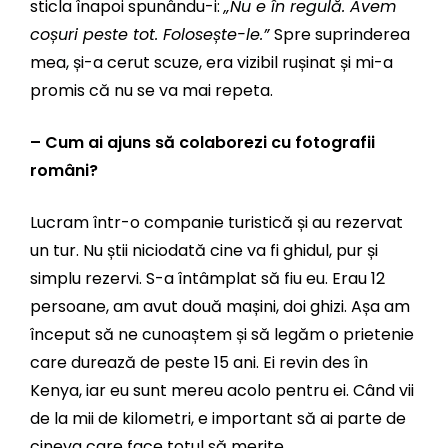
sticla înapoi spunându-i:
„Nu e în regulă. Avem
coșuri peste tot. Folosește-le.”
Spre suprinderea
mea, și-a cerut scuze, era vizibil rușinat și mi-a
promis că nu se va mai repeta.
– Cum ai ajuns să colaborezi cu fotografii
români?
Lucram într-o companie turistică și au rezervat
un tur. Nu știi niciodată cine va fi ghidul, pur și
simplu rezervi. S-a întâmplat să fiu eu. Erau 12
persoane, am avut două mașini, doi ghizi. Așa am
început să ne cunoaștem și să legăm o prietenie
care durează de peste 15 ani. Ei revin des în
Kenya, iar eu sunt mereu acolo pentru ei. Când vii
de la mii de kilometri, e important să ai parte de
cineva care face totul să merite.