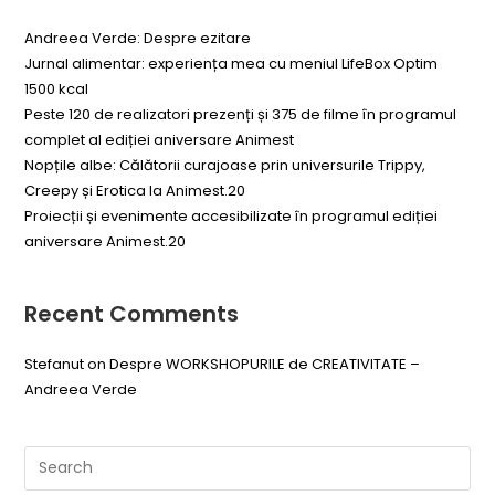
Andreea Verde: Despre ezitare
Jurnal alimentar: experiența mea cu meniul LifeBox Optim
1500 kcal
Peste 120 de realizatori prezenți și 375 de filme în programul
complet al ediției aniversare Animest
Nopțile albe: Călătorii curajoase prin universurile Trippy,
Creepy și Erotica la Animest.20
Proiecții și evenimente accesibilizate în programul ediției
aniversare Animest.20
Recent Comments
Stefanut
on
Despre WORKSHOPURILE de CREATIVITATE –
Andreea Verde