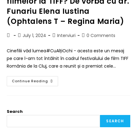
filmelor la TIFF? De vorbă cu dr.
Funariu Elena Iustina
(Ophtalens T – Regina Maria)
July 1, 2024
Interviuri
0 Comments
Cinefilii văd lumea#CuAlțiOchi - acesta este un mesaj
pe care l-am tot întâlnit în cadrul festivalului de film TIFF
România de la Cluj, care a reunit și a premiat cele…
Continue Reading
Search
SEARCH