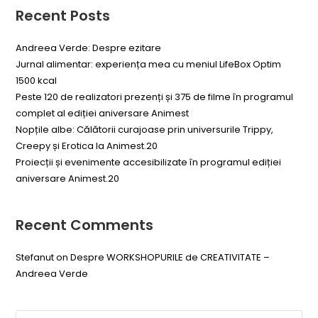
Recent Posts
Andreea Verde: Despre ezitare
Jurnal alimentar: experiența mea cu meniul LifeBox Optim
1500 kcal
Peste 120 de realizatori prezenți și 375 de filme în programul
complet al ediției aniversare Animest
Nopțile albe: Călătorii curajoase prin universurile Trippy,
Creepy și Erotica la Animest.20
Proiecții și evenimente accesibilizate în programul ediției
aniversare Animest.20
Recent Comments
Stefanut
on
Despre WORKSHOPURILE de CREATIVITATE –
Andreea Verde