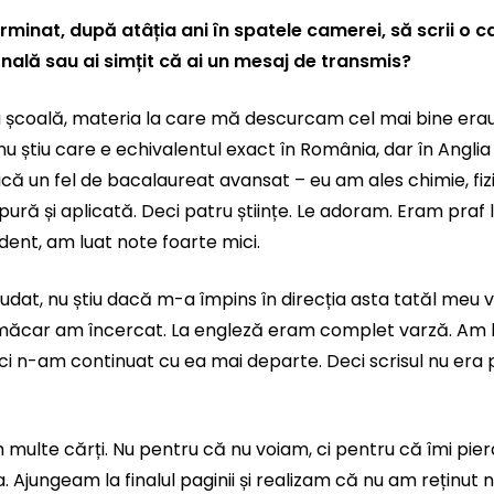
minat, după atâția ani în spatele camerei, să scrii o c
nală sau ai simțit că ai un mesaj de transmis?
școală, materia la care mă descurcam cel mai bine erau ș
– nu știu care e echivalentul exact în România, dar în Angl
dică un fel de bacalaureat avansat – eu am ales chimie, fiz
ră și aplicată. Deci patru științe. Le adoram. Eram praf la
ident, am luat note foarte mici.
iudat, nu știu dacă m-a împins în direcția asta tatăl meu v
 măcar am încercat. La engleză eram complet varză. Am 
ci n-am continuat cu ea mai departe. Deci scrisul nu era
m multe cărți. Nu pentru că nu voiam, ci pentru că îmi p
Ajungeam la finalul paginii și realizam că nu am reținut ni