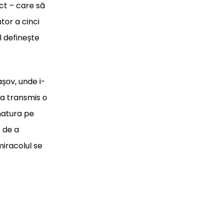
ect – care să
tor a cinci
l definește
așov, unde i-
-a transmis o
natura pe
ă de a
miracolul se