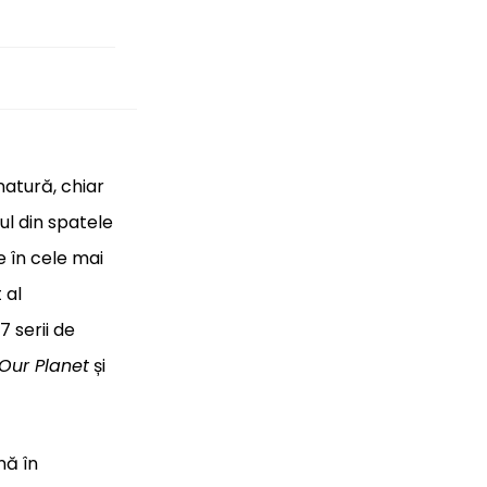
atură, chiar
ul din spatele
e în cele mai
 al
7 serii de
Our Planet
și
nă în