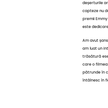
deșerturile a
capteze nu doa
premii Emmy ș
este dedicare
Am avut șansa
am luat un in
trăsătură ese
care o filmea
pătrunde în c
întâlnesc în fi