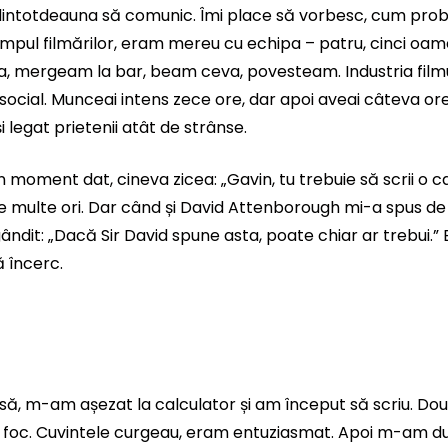
intotdeauna să comunic. Îmi place să vorbesc, cum probab
timpul filmărilor, eram mereu cu echipa – patru, cinci oam
, mergeam la bar, beam ceva, povesteam. Industria filmu
 social. Munceai intens zece ore, dar apoi aveai câteva ore
 legat prietenii atât de strânse.
n moment dat, cineva zicea: „Gavin, tu trebuie să scrii o ca
e multe ori. Dar când și David Attenborough mi-a spus de
ndit: „Dacă Sir David spune asta, poate chiar ar trebui.” 
 încerc.
ă, m-am așezat la calculator și am început să scriu. Do
n foc. Cuvintele curgeau, eram entuziasmat. Apoi m-am du