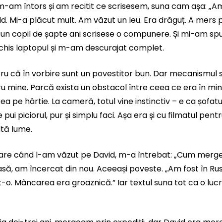
-am întors și am recitit ce scrisesem, suna cam așa: „Am
ld. Mi-a plăcut mult. Am văzut un leu. Era drăguț. A mers p
un copil de șapte ani scrisese o compunere. Și mi-am spu
chis laptopul și m-am descurajat complet.
tru că în vorbire sunt un povestitor bun. Dar mecanismul sc
u mine. Parcă exista un obstacol între ceea ce era în mi
 pe hârtie. La cameră, totul vine instinctiv – e ca șofatul
pui piciorul, pur și simplu faci. Așa era și cu filmatul pent
ltă lume.
re când l-am văzut pe David, m-a întrebat: „Cum merge
să, am încercat din nou. Aceeași poveste. „Am fost în Rusi
ât-o. Mâncarea era groaznică.” Iar textul suna tot ca o luc