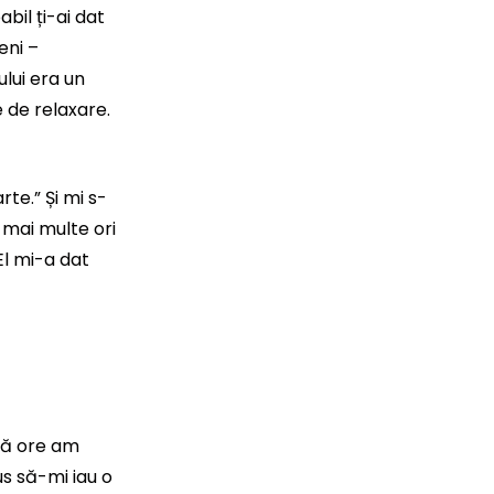
il ți-ai dat
eni –
lui era un
 de relaxare.
rte.” Și mi s-
 mai multe ori
El mi-a dat
uă ore am
s să-mi iau o