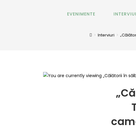
EVENIMENTE
INTERVIU
>
Interviuri
>
„Călăto
„Că
came