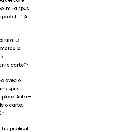
eu cel care
poi mi-a spus
prefața.” Și
ditură. O
e mereu la
ele
rii o carte?”
Ea avea o
i-a spus:
mplare. Asta –
de o carte.
.”
or (nepublicat