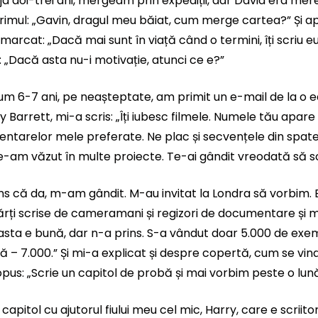
a doi-trei ani, mergeam prin expediții, dar David era mer
imul: „Gavin, dragul meu băiat, cum merge cartea?” Și a
arcat: „Dacă mai sunt în viață când o termini, îți scriu eu 
„Dacă asta nu-i motivație, atunci ce e?”
m 6-7 ani, pe neașteptate, am primit un e-mail de la o e
y Barrett, mi-a scris: „Îți iubesc filmele. Numele tău apar
entarelor mele preferate. Ne plac și secvențele din spat
-am văzut în multe proiecte. Te-ai gândit vreodată să sc
 că da, m-am gândit. M-au invitat la Londra să vorbim. 
ărți scrise de cameramani și regizori de documentare și m
 asta e bună, dar n-a prins. S-a vândut doar 5.000 de exe
tă – 7.000.” Și mi-a explicat și despre copertă, cum se vin
pus: „Scrie un capitol de probă și mai vorbim peste o lună
capitol cu ajutorul fiului meu cel mic, Harry, care e scriit