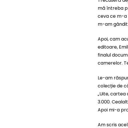
Trecuseră dej
mă întreba pr
ceva ce m-a m
m-am gândit: 
Apoi, cam acu
editoare, Emil
finalul docum
camerelor. Te
Le-am răspuns
colecție de c
„Uite, cartea
3.000. Cealal
Apoi mi-a pro
Am scris acel 