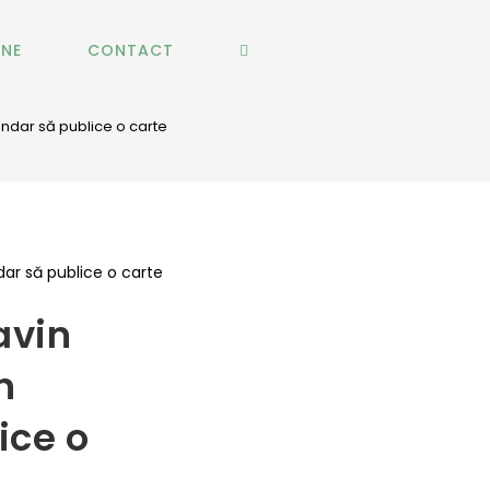
INE
CONTACT
ndar să publice o carte
avin
n
ice o