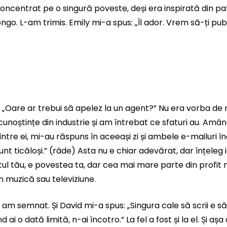
oncentrat pe o singură poveste, deși era inspirată din pa
ongo. L-am trimis. Emily mi-a spus: „Îl ador. Vrem să-ți pu
„Oare ar trebui să apelez la un agent?” Nu era vorba de 
cunoștințe din industrie și am întrebat ce sfaturi au. Amân
ntre ei, mi-au răspuns în aceeași zi și ambele e-mailuri î
 sunt ticăloși.” (râde) Asta nu e chiar adevărat, dar înțeleg i
tul tău, e povestea ta, dar cea mai mare parte din profit
n muzică sau televiziune.
am semnat. Și David mi-a spus: „Singura cale să scrii e s
 ai o dată limită, n-ai încotro.” La fel a fost și la el. Și aș