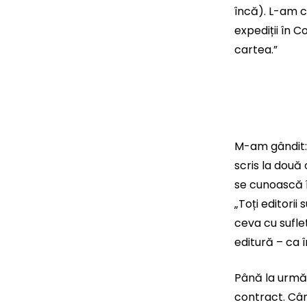
încă). L-am c
expediții în C
cartea.”
M-am gândit: 
scris la două 
se cunoască î
„Toți editorii
ceva cu sufle
editură – ca î
Până la urmă 
contract. Când