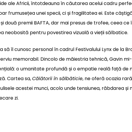
ride ale Africii, întotdeauna în căutarea acelui cadru perf
r frumusețea unei specii, ci și fragilitatea ei. Este câștigă
i două premii BAFTA, dar mai presus de trofee, ceea ce î
a neobosită pentru povestirea vizuală a vieții sălbatice.
 să îl cunosc personal în cadrul Festivalului Lynx de la Br
terviu memorabil. Dincolo de măiestria tehnică, Gavin mi
nțială: o umanitate profundă și o empatie reală față de 
ză. Cartea sa,
Călătorii în sălbăticie
, ne oferă ocazia rar
ulisele acestei munci, acolo unde tensiunea, răbdarea și 
ecare zi.