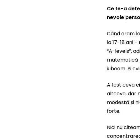
Ce te-a deter
nevoie perso
Când eram la 
la 17-18 ani 
“A-levels”, a
matematică pu
iubeam. Și ev
A fost ceva c
altceva, dar
modestă și ni
forte.
Nici nu citea
concentrarea. 