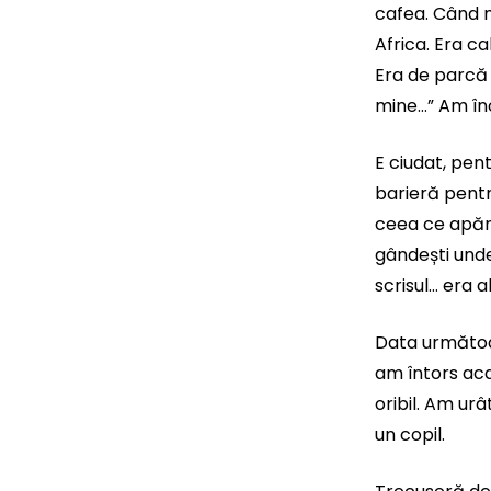
cafea. Când m
Africa. Era ca
Era de parcă 
mine…” Am în
E ciudat, pen
barieră pentr
ceea ce apărea
gândești unde 
scrisul… era a
Data următoa
am întors aca
oribil. Am ur
un copil.