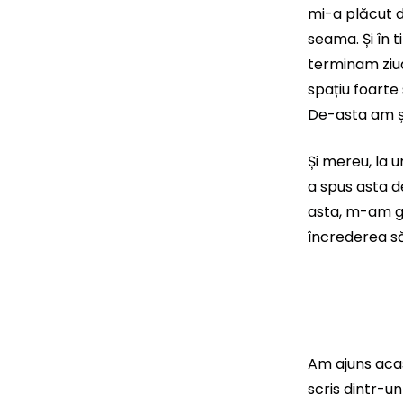
mi-a plăcut d
seama. Și în 
terminam ziua
spațiu foarte
De-asta am și
Și mereu, la u
a spus asta d
asta, m-am gâ
încrederea să
Am ajuns acas
scris dintr-u