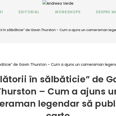
RI
EDITORIAL
WORKSHOPS
DESPRE M
rii în sălbăticie” de Gavin Thurston – Cum a ajuns un cameraman lege
lătorii în sălbăticie” de G
Thurston – Cum a ajuns u
raman legendar să publ
carte