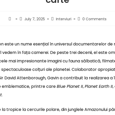
July 7, 2025
Interviuri
0 Comments
n este un nume esențial în universul documentarelor de n
îl vedem în fața camerei. De peste trei decenii, el este om
cele mai impresionante imagini cu fauna sălbatică, filmat
și spectaculoase colțuri ale planetei. Colaborator apropiat
ir David Attenborough, Gavin a contribuit la realizarea a 1
 emblematice, printre care
Blue Planet II
,
Planet Earth II
,
t
.
 la tropice la cercurile polare, din junglele Amazonului pâ