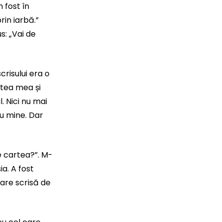
 fost în
rin iarbă.”
s: „Vai de
risului era o
ntea mea și
. Nici nu mai
ru mine. Dar
 cartea?”. M-
a. A fost
rare scrisă de