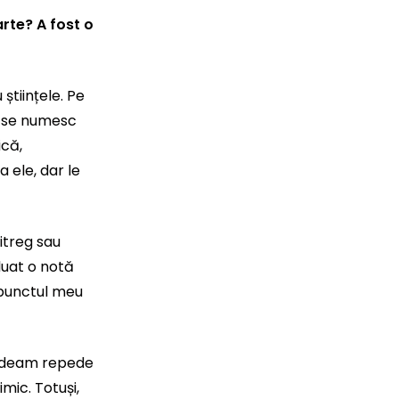
arte? A fost o
tiințele. Pe
ia se numesc
ică,
 ele, dar le
itreg sau
luat o notă
 punctul meu
ierdeam repede
mic. Totuși,