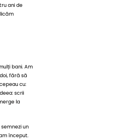
tru ani de
blicăm
mulți bani. Am
doi, fără să
ncepeau cu:
deea: scrii
 merge la
ă semnezi un
a am început.